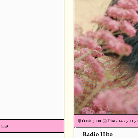
Oasis 3000
Dim - 15.35
16.
Devon Rexi
16.00