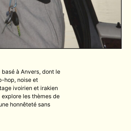
 basé à Anvers, dont le
ip-hop, noise et
ge ivoirien et irakien
 explore les thèmes de
c une honnêteté sans